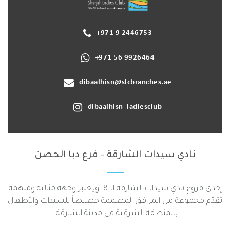
+971 9 2446753
+971 56 9926464
dibaalhisn@slcbranches.ae
dibaalhisn_ladiesclub
نادي سيدات الشارقة - فرع دبا الحصن
إحدى فروع نادي سيدات الشارقة الـ 8، ويعتبر وجهة مثالية وملهمة
تقدّم مجموعة من المرافق المصممة خصيصاً للسيدات والأطفال
بالمنطقة الشرقية في مدينة الشارقة.