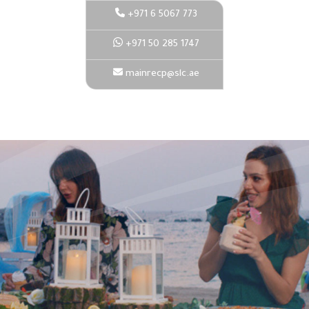
+971 6 5067 773
+971 50 285 1747
mainrecp@slc.ae