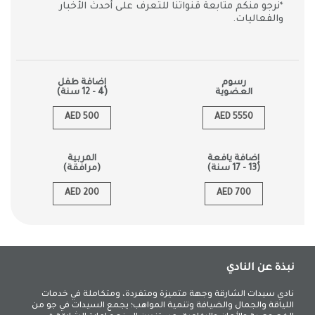
*نرجو منكم متابعة قنواتنا للتعرف على أحدث الأخبار
والفعاليات.
رسوم
إضافة طفل
العضوية
(4 - 12 سنة)
AED 500
AED 5550
إضافة يافعة
المربية
(13 - 17 سنة)
(مرافقة)
AED 200
AED 700
نبذة عن النادي
نادي سيدات الشارقة وجهة متميزة ومتفردة، ومتكاملة في خدمات
اللياقة والجمال والضيافة وتنمية المواهب؛ يجمع السيدات في جو من