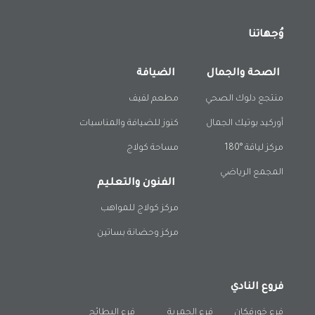
وُجهاتنا
الصحة والجمال
الضيافة
منتجع دلوك الصحي
مطعم لفيف
أوركيد بوتيك الجمال
كنوز للضيافة والمناسبات
مركز لياقة °180
مساحة كولاج
المجمع الرياضي
الفنون والتعليم
مركز كولاج للمواهب
مركز وحضانة بساتين
فروع النادي
فرع خورفكان
فرع الحمرية
فرع البطائح