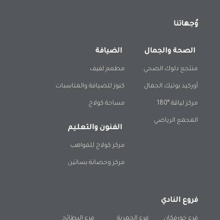
وُجهاتنا
الصحة والجمال
الضيافة
منتجع دلوك الصحي
مطعم لفيف
أوركيد بوتيك الجمال
كنوز للضيافة والمناسبات
مركز لياقة °180
مساحة كولاج
المجمع الرياضي
الفنون والتعليم
مركز كولاج للمواهب
مركز وحضانة بساتين
فروع النادي
فرع خورفكان
فرع الحمرية
فرع البطائح