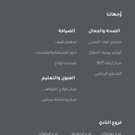
وُجهاتنا
الصحة والجمال
الضيافة
منتجع دلوك الصحي
مطعم لفيف
أوركيد بوتيك الجمال
كنوز للضيافة والمناسبات
مركز لياقة °180
مساحة كولاج
المجمع الرياضي
الفنون والتعليم
مركز كولاج للمواهب
مركز وحضانة بساتين
فروع النادي
فرع خورفكان
فرع الحمرية
فرع البطائح