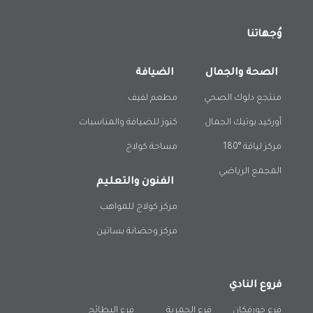
وُجهاتنا
الصحة والجمال
الضيافة
منتجع دلوك الصحي
مطعم لفيف
أوركيد بوتيك الجمال
كنوز للضيافة والمناسبات
مركز لياقة °180
مساحة كولاج
المجمع الرياضي
الفنون والتعليم
مركز كولاج للمواهب
مركز وحضانة بساتين
فروع النادي
فرع خورفكان
فرع الحمرية
فرع البطائح