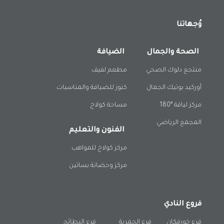
وُجهاتنا
الصحة والجمال
الضيافة
منتجع دلوك الصحي
مطعم لفيف
أوركيد بوتيك الجمال
كنوز للضيافة والمناسبات
مركز لياقة °180
مساحة كولاج
المجمع الرياضي
الفنون والتعليم
مركز كولاج للمواهب
مركز وحضانة بساتين
فروع النادي
فرع خورفكان
فرع الحمرية
فرع البطائح