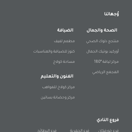
وُجهاتنا
الصحة والجمال
الضيافة
منتجع دلوك الصحي
مطعم لفيف
أوركيد بوتيك الجمال
كنوز للضيافة والمناسبات
مركز لياقة °180
مساحة كولاج
المجمع الرياضي
الفنون والتعليم
مركز كولاج للمواهب
مركز وحضانة بساتين
فروع النادي
فرع خورفكان
فرع الحمرية
فرع البطائح