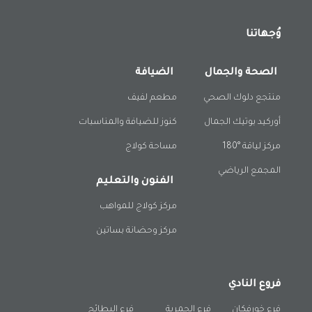
وُجهاتنا
الصحة والجمال
الضيافة
منتجع دلوك الصحي
مطعم لفيف
أوركيد بوتيك الجمال
كنوز للضيافة والمناسبات
مركز لياقة °180
مساحة كولاج
المجمع الرياضي
الفنون والتعليم
مركز كولاج للمواهب
مركز وحضانة بساتين
فروع النادي
فرع خورفكان
فرع الحمرية
فرع البطائح