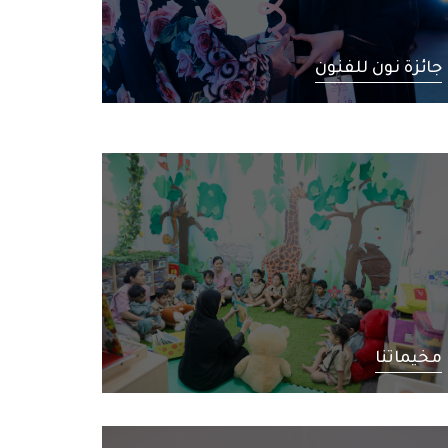
جائزة نون للفنون
مخيماتنا