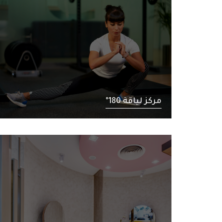
فرع كلباء
فرع دبا الحصن
فرع البطائح
فرع وادي الحلو
مركز لياقة 180°