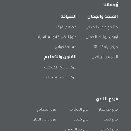
وُجهاتنا
الصحة والجمال
الضيافة
منتجع دلوك الصحي
مطعم لفيف
أوركيد بوتيك الجمال
كنوز للضيافة والمناسبات
مركز لياقة °180
مساحة كولاج
المجمع الرياضي
الفنون والتعليم
مركز كولاج للمواهب
مركز وحضانة بساتين
فروع النادي
فرع خورفكان
فرع الحمرية
فرع البطائح
فرع الذيد
فرع كلباء
فرع وادي الحلو
فرع المُدام
فرع دبا الحصن