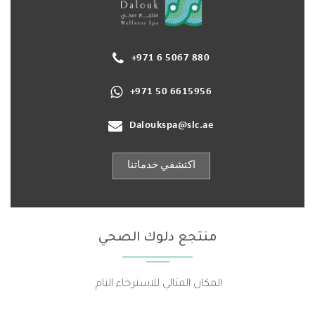
+971 6 5067 880
+971 50 6615956
Daloukspa@slc.ae
اكتشفي خدماتنا
منتجع دلوك الصحي
المكان المثالي للاسترخاء التام.