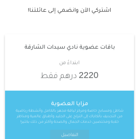
اشتركي الآن وانضمي إلى عائلتنا!
باقات عضوية نادي سيدات الشارقة
ابتداءً من
2220
درهم فقط
مزايا العضوية
شاطئ ومسابح خاصة ومركز لياقة مجهز بالكامل وأنشطة رياضية
من التجديف بالكاياك إلى التزلج على الجليد وأطباق عالمية ومناظر
خلابة ومختصين خدمات الجمال والصحة وأكثر من ذلك بكثير!
التفاصيل