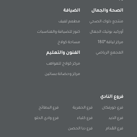
الصحة والجمال
الضيافة
منتجع دلوك الصحي
مطعم لفيف
أوركيد بوتيك الجمال
كنوز للضيافة والمناسبات
مركز لياقة °180
مساحة كولاج
المجمع الرياضي
الفنون والتعليم
مركز كولاج للمواهب
مركز وحضانة بساتين
فروع النادي
فرع خورفكان
فرع الحمرية
فرع البطائح
فرع الذيد
فرع كلباء
فرع وادي الحلو
فرع المُدام
فرع دبا الحصن