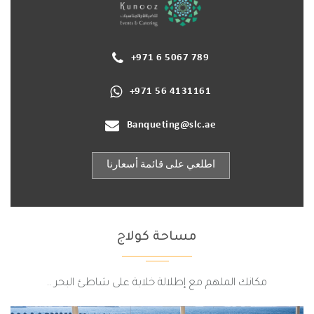
+971 6 5067 789
+971 56 4131161
Banqueting@slc.ae
اطلعي على قائمة أسعارنا
مساحة كولاج
مكانك الملهم مع إطلالة خلابة على شاطئ البحر ..