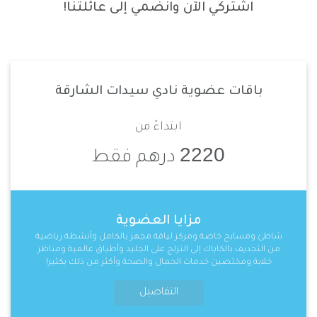
اشتركي الآن وانضمي إلى عائلتنا!
باقات عضوية نادي سيدات الشارقة
ابتداءً من
2220
درهم فقط
مزايا العضوية
شاطئ ومسابح خاصة ومركز لياقة مجهز بالكامل وأنشطة رياضية
من التجديف بالكاياك إلى التزلج على الجليد وأطباق عالمية ومناظر
خلابة ومختصين خدمات الجمال والصحة وأكثر من ذلك بكثير!
التفاصيل