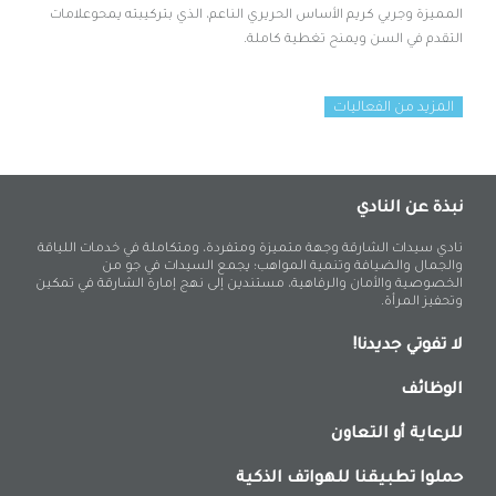
المميزة وجربي كريم الأساس الحريري الناعم، الذي بتركيبته يمحوعلامات
التقدم في السن ويمنح تغطية كاملة.
المزيد من الفعاليات
نبذة عن النادي
نادي سيدات الشارقة وجهة متميزة ومتفردة، ومتكاملة في خدمات اللياقة
والجمال والضيافة وتنمية المواهب؛ يجمع السيدات في جو من
الخصوصية والأمان والرفاهية، مستندين إلى نهج إمارة الشارقة في تمكين
وتحفيز المرأة.
لا تفوتي جديدنا!
الوظائف
للرعاية أو التعاون
حملوا تطبيقنا للهواتف الذكية