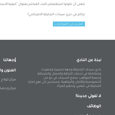
نتمنى آن تكونوا استمتعتم بالبث المباشر بعنوان "كيفية الاستع
نراكم في جري سيدات الشارقة الافتراضي!
المزيد من الفعاليات
نبذة عن النادي
وُجهاتنا
نادي سيدات الشارقة وجهة متميزة ومتفردة،
الفنون وا
ومتكاملة في خدمات اللياقة والجمال والضيافة
وتنمية المواهب؛ يجمع السيدات في جو من
مركز كولاج 
الخصوصية والأمان والرفاهية، مستندين إلى نهج إمارة
الشارقة في تمكين وتحفيز المرأة.
مركز وحضان
لا تفوتي جديدنا!
الوظائف