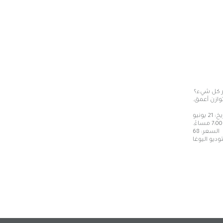
ر كل شيء؟
ازن أعمق.
21 يونيو
السعر: 68
وديو
اليوغا