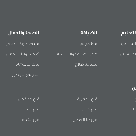
لتعليم
الضيافة
الصحة والجمال
للمواهب
مطعم لفيف
منتجع دلوك الصحي
ة بساتين
كنوز للضيافة والمناسبات
أوركيد بوتيك الجمال
مساحة كولاج
مركز لياقة °180
المجمع الرياضي
ي
فرع الحمرية
فرع خورفكان
حلو
فرع كلباء
فرع الذيد
فرع دبا الحصن
فرع المُدام