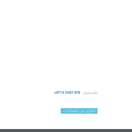
للتسجيل :
+971 6 5067 878
المزيد من الفعاليات