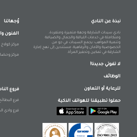
نبذة عن النادي
وُجهاتنا
نادي سيدات الشارقة وجهة متميزة ومتفردة،
الفنون وا
ومتكاملة في خدمات اللياقة والجمال والضيافة
وتنمية المواهب؛ يجمع السيدات في جو من
مركز كولاج 
الخصوصية والأمان والرفاهية، مستندين إلى نهج إمارة
الشارقة في تمكين وتحفيز المرأة.
مركز وحضان
لا تفوتي جديدنا!
الوظائف
للرعاية أو التعاون
فروع الناد
فرع البطائح
حملوا تطبيقنا للهواتف الذكية
فرع وادي ال