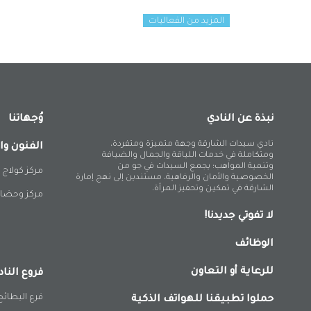
المزيد من الفعاليات
نبذة عن النادي
وُجهاتنا
نادي سيدات الشارقة وجهة متميزة ومتفردة،
الفنون وا
ومتكاملة في خدمات اللياقة والجمال والضيافة
وتنمية المواهب؛ يجمع السيدات في جو من
مركز كولاج 
الخصوصية والأمان والرفاهية، مستندين إلى نهج إمارة
الشارقة في تمكين وتحفيز المرأة.
مركز وحضان
لا تفوتي جديدنا!
الوظائف
للرعاية أو التعاون
فروع الناد
فرع البطائح
حملوا تطبيقنا للهواتف الذكية