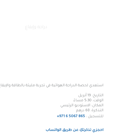
فرع كلباء
فرع دبا الحصن
الصفحة الرئيسية
فعالياتنا
دراجة وإيقاع
فرع البطائح
فرع وادي الحلو
استعدي لحصة الدراجة الهوائية في تجربة مليئة بالطاقة والإيقاع
التاريخ: 19 أبريل
الوقت: 5:30 مساءً
المكان: الاستوديو الرئيسي
التذكرة
: 68
درهم
للتسجيل :
+971 6 5067 865
احجزي تذكرتكِ عن طريق الواتساب