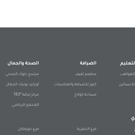
لتعليم
الضيافة
الصحة والجمال
للمواهب
مطعم لفيف
منتجع دلوك الصحي
ة بساتين
كنوز للضيافة والمناسبات
أوركيد بوتيك الجمال
مساحة كولاج
مركز لياقة °180
المجمع الرياضي
ي
فرع الحمرية
فرع خورفكان