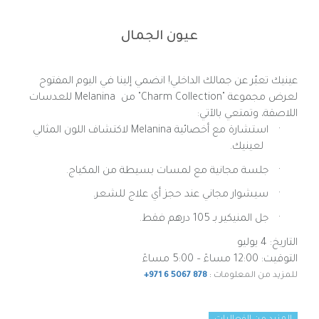
عيون الجمال
عينيك تعبّر عن جمالك الداخلي! انضمي إلينا في اليوم المفتوح
لعرض مجموعة
"Charm Collection"
من
Melanina
للعدسات
اللاصقة، وتمتعي بالآتي
:
·
استشارة مع
أخصائية
Melanina
لاكتشاف اللون المثالي
لعينيك.
·
جلسة مجانية مع لمسات بسيطة من المكياج.
·
سيشوار مجاني عند حجز أي علاج للشعر.
·
جل المنيكير بـ 105 درهم فقط.
التاريخ: 4 يوليو
التوقيت: 1
2:00 مساءً
– 5:00 مساءً
للمزيد من المعلومات :
+971 6 5067 878