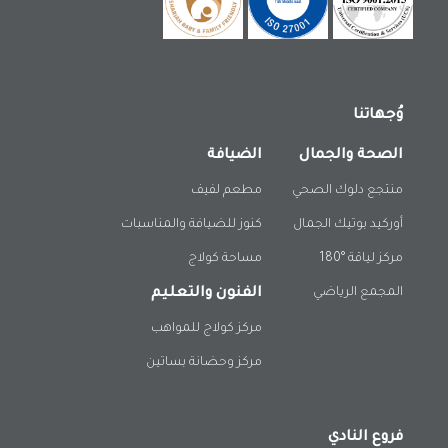
وُجهاتنا
الصحة والجمال
الضيافة
منتجع دلوك الصحي
مطعم لفيف
أوركيد بوتيك الجمال
كنوز للضيافة والمناسبات
مركز لياقة °180
مساحة كولاج
المجمع الرياضي
الفنون والتعليم
مركز كولاج للمواهب
مركز وحضانة بساتين
فروع النادي