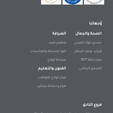
وُجهاتنا
الصحة والجمال
الضيافة
منتجع دلوك الصحي
مطعم لفيف
أوركيد بوتيك الجمال
كنوز للضيافة والمناسبات
مركز لياقة °180
مساحة كولاج
المجمع الرياضي
الفنون والتعليم
مركز كولاج للمواهب
مركز وحضانة بساتين
فروع النادي