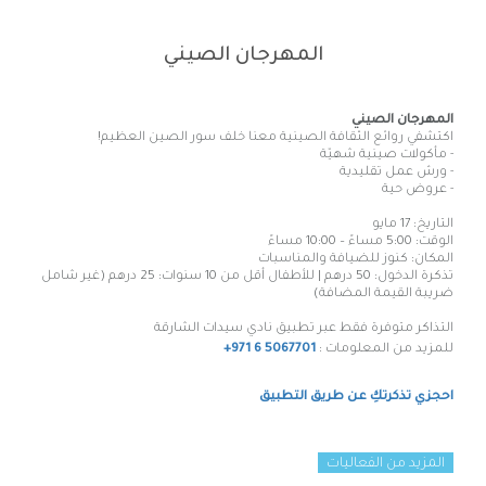
المهرجان الصيني
المهرجان
الصيني
اكتشفي روائع الثقافة الصينية معنا خلف سور الصين العظيم!
- مأكولات صينية شهيّة
- ورش عمل تقليدية
- عروض حية
التاريخ: 17 مايو
الوقت: 5:00 مساءً – 10:00 مساءً
المكان: كنوز للضيافة والمناسبات
تذكرة الدخول: 50 درهم | للأطفال أقل من 10 سنوات: 25 درهم (غير شامل
ضريبة القيمة المضافة)
التذاكر
متوفرة
فقط
عبر
تطبيق
نادي
سيدات
الشارقة
للمزيد من المعلومات :
+971 6 5067701
احجزي تذكرتكِ عن طريق التطبيق
المزيد من الفعاليات