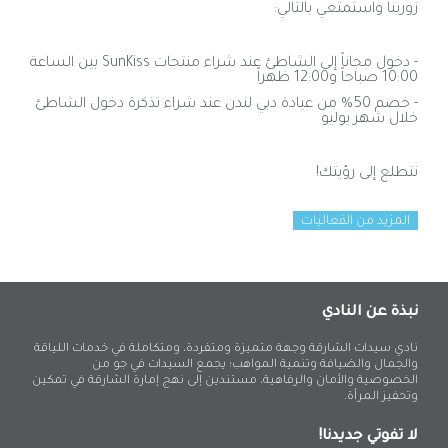
زورينا واستمتعي بالتالي:
-
دخول مجاناً إلى الشاطئ عند شراء منتجات
SunKiss
بين الساعة
10:00 صباحاً و12:00 ظهراً
- خصم 50% من عيادة دبي لندن عند شراء تذكرة دخول الشاطئ
خلال شهر يوليو
نتطلع إلى رؤيتك!
المزيد من الفعاليات
نبذة عن النادي
نادي سيدات الشارقة وجهة متميزة ومتفردة، ومتكاملة في خدمات اللياقة
والجمال والضيافة وتنمية المواهب؛ يجمع السيدات في جو من
الخصوصية والأمان والرفاهية، مستندين إلى نهج إمارة الشارقة في تمكين
وتحفيز المرأة.
لا تفوتي جديدنا!