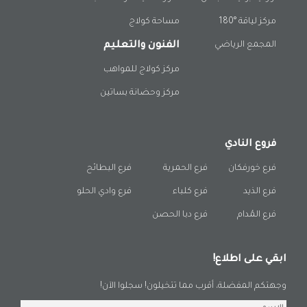
مركز لياقة °180
مساحة كولاج
المجمع الرياضي
الفنون والتعليم
مركز كولاج للمواهب
مركز وحضانة بساتين
فروع النادي
فرع خورفكان
فرع الحمرية
فرع البطائح
فرع الذيد
فرع كلباء
فرع وادي الحلو
فرع المُدام
فرع دبا الحصن
ابقي على اطلاع!
وجهتكم المفضلة، أقرب مما تتخيلون! سجلوا الآن!