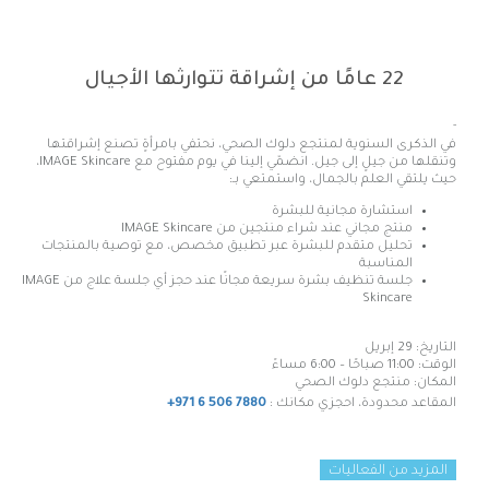
22 عامًا من إشراقة تتوارثها الأجيال
-
في الذكرى السنوية لمنتجع دلوك الصحي، نحتفي بامرأةٍ تصنع إشراقتها
وتنقلها من جيلٍ إلى جيل. انضمّي إلينا في يوم مفتوح مع IMAGE Skincare،
حيث يلتقي العلم بالجمال، واستمتعي بـ:
استشارة مجانية للبشرة
منتج مجاني عند شراء منتجين من IMAGE Skincare
تحليل متقدم للبشرة عبر تطبيق مخصص، مع توصية بالمنتجات
المناسبة
جلسة تنظيف بشرة سريعة مجانًا عند حجز أي جلسة علاج من IMAGE
Skincare
التاريخ: 29 إبريل
الوقت: 11:00 صباحًا – 6:00 مساءً
المكان
:
منتجع
دلوك
الصحي
المقاعد محدودة، احجزي مكانك :
+971 6 506 7880
المزيد من الفعاليات