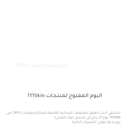
الصفحة الرئيسية
فعالياتنا
اليوم المفتوح لمنتجات 111Skin
اليوم المفتوح لمنتجات 111Skin
اكتشفي أحدث إطلاق للمكملات الغذائية، الأقنعة السائلة وعلاجات CRYO من
111SKIN
يوم 27 يناير في منتجع دلوك الصحي!
زورينا ولا تفوتي المميزات التالية: