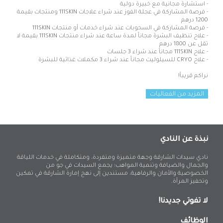
- استشارة مجانية مع خبيرة دولية
- فرصة المشاركة في عجلة الفوز عند شراء علاجات 111SKIN ومنتجات بقيمة
1200 درهم
- فرصة المشاركة في السحوبات عند شراء خدمات أو منتجات 111SKIN
- علاج تنظيف البشرة مجاناً لمدة ساعة عند شراء منتجات 111SKIN بقيمة لا
تقل عن 1800 درهم
- علاج 111SKIN مجاناً عند شراء 3 جلسات
- علاج
CRYO
للسيلوليت
مجاناً
عند
شراء
3
مكملات
غذائية
للبشرة
نراكم قريباً!
المزيد من الفعاليات
نبذة عن النادي
نادي سيدات الشارقة وجهة متميزة ومتفردة، ومتكاملة في خدمات اللياقة
والجمال والضيافة وتنمية المواهب؛ يجمع السيدات في جو من
الخصوصية والأمان والرفاهية، مستندين إلى نهج إمارة الشارقة في تمكين
وتحفيز المرأة.
لا تفوتي جديدنا!
الوظائف