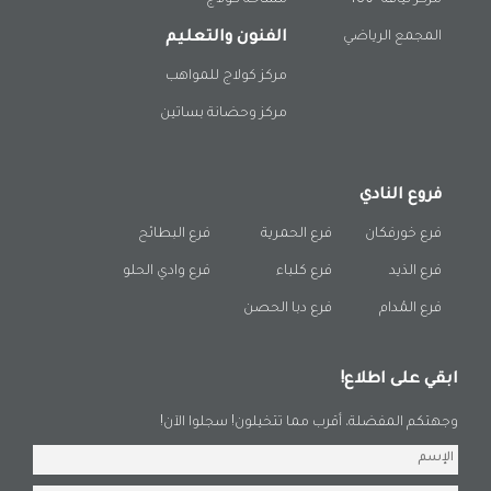
مركز لياقة °180
مساحة كولاج
المجمع الرياضي
الفنون والتعليم
مركز كولاج للمواهب
مركز وحضانة بساتين
فروع النادي
فرع خورفكان
فرع الحمرية
فرع البطائح
فرع الذيد
فرع كلباء
فرع وادي الحلو
فرع المُدام
فرع دبا الحصن
ابقي على اطلاع!
وجهتكم المفضلة، أقرب مما تتخيلون! سجلوا الآن!