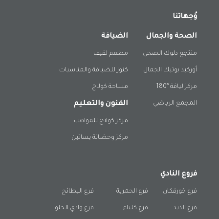
وُجهاتنا
الصحة والجمال
الضيافة
منتجع دلوك الصحي
مطعم لفيف
أوركيد بوتيك الجمال
كنوز للضيافة والمناسبات
مركز لياقة °180
مساحة كولاج
المجمع الرياضي
الفنون والتعليم
مركز كولاج للمواهب
مركز وحضانة بساتين
فروع النادي
فرع خورفكان
فرع الحمرية
فرع البطائح
فرع الذيد
فرع كلباء
فرع وادي الحلو