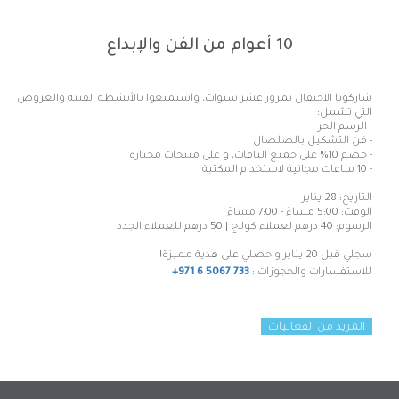
10 أعوام من الفن والإبداع
شاركونا الاحتفال بمرور عشر سنوات، واستمتعوا بالأنشطة الفنية والعروض
التي تشمل:
- الرسم الحر
- فن التشكيل بالصلصال
- خصم 10% على جميع الباقات، و على منتجات مختارة
- 10 ساعات مجانية لاستخدام المكتبة
التاريخ: 28 يناير
الوقت: 5:00 مساءً - 7:00 مساءً
الرسوم: 40 درهم لعملاء كولاج | 50 درهم للعملاء الجدد
سجلي
قبل
20
يناير
واحصلي
على
هدية
مميزة
!
للاستفسارات والحجوزات :
+971 6 5067 733
المزيد من الفعاليات