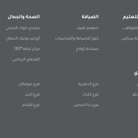
لتعليم
الضيافة
الصحة والجمال
للمواهب
مطعم لفيف
منتجع دلوك الصحي
ة بساتين
كنوز للضيافة والمناسبات
أوركيد بوتيك الجمال
مساحة كولاج
مركز لياقة °180
المجمع الرياضي
ي
فرع الحمرية
فرع خورفكان
حلو
فرع كلباء
فرع الذيد
فرع دبا الحصن
فرع المُدام