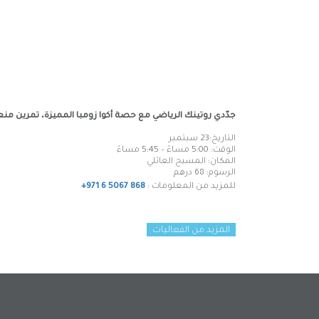
جدّدي روتينك الرياضي مع حصة أكوا زومبا المميزة، تمرين 
التاريخ:23 سبتمبر
الوقت: 5:00 مساءً – 5:45 مساءً
المكان: المسبح العائلي
الرسوم
: 68
درهم
للمزيد من المعلومات :
+971 6 5067 868
المزيد من الفعاليات