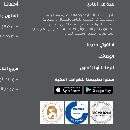
نبذة عن النادي
وُجهاتنا
نادي سيدات الشارقة وجهة متميزة ومتفردة،
الفنون وا
ومتكاملة في خدمات اللياقة والجمال والضيافة
وتنمية المواهب؛ يجمع السيدات في جو من
مركز كولاج 
الخصوصية والأمان والرفاهية، مستندين إلى نهج إمارة
الشارقة في تمكين وتحفيز المرأة.
مركز وحضان
لا تفوتي جديدنا!
الوظائف
للرعاية أو التعاون
فروع الناد
فرع البطائح
حملوا تطبيقنا للهواتف الذكية
فرع وادي ال